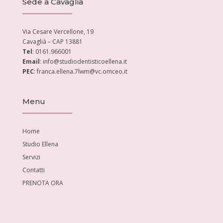
Sede a Cavaglià
Via Cesare Vercellone, 19
Cavaglià – CAP 13881
Tel
: 0161.966001
Email
: info@studiodentisticoellena.it
PEC
: franca.ellena.7lwm@vc.omceo.it
Menu
Home
Studio Ellena
Servizi
Contatti
PRENOTA ORA