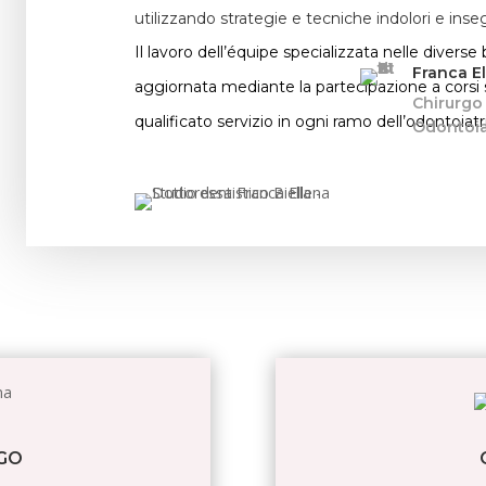
utilizzando strategie e tecniche indolori e inse
Il lavoro dell’équipe specializzata nelle diver
Franca E
aggiornata mediante la partecipazione a corsi s
Chirurgo
qualificato servizio in ogni ramo dell’odontoiatria
Odontoia
GO