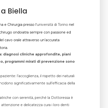
a Biella
a e Chirurgia presso l
‘università di Torino
nel
 chirugo ondoiatra sempre con passione ed
el cavo orale attraverso un’accurata
oria.
a: diagnosi cliniche approfondite, piani
co, programmi mirati di prevenzione sono
ziente: l’accoglienza, il rispetto dei naturali
incidono significativamente sull’efficacia della
atriche con serenità, perché la Dottoressa è
 attenzione e delicatezza cura i loro denti