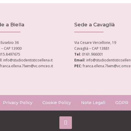
e a Biella
Sede a Cavaglià
. Eusebio 36
Via Cesare Vercellone, 19
a – CAP 13900
Cavaglià – CAP 13881
 015.8497675
Tel
: 0161.966001
l
: info@studiodentisticoellena.it
Email
: info@studiodentisticoellena
 franca.ellena.7lwm@vc.omceo.it
PEC
: franca.ellena.7lwm@vc.omceo
Privacy Policy
Cookie Policy
Note Legali
GDPR