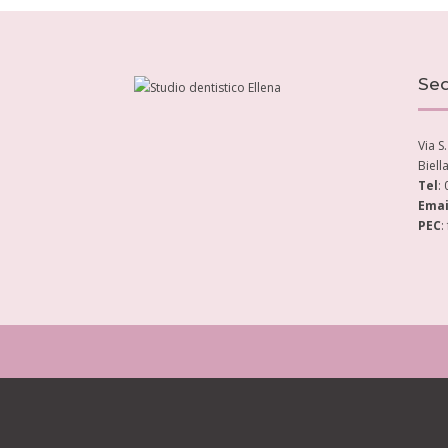
Sed
Via S
Biell
Tel
:
Emai
PEC
: