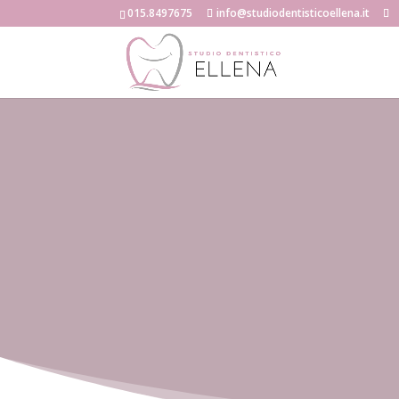
015.8497675
info@studiodentisticoellena.it