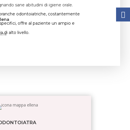
gnando sane abitudini di igiene orale.
se branche odontoiatriche, costantemente
llena
pecifici, offre al paziente un ampio e
 di alto livello.
tra
ODONTOIATRA